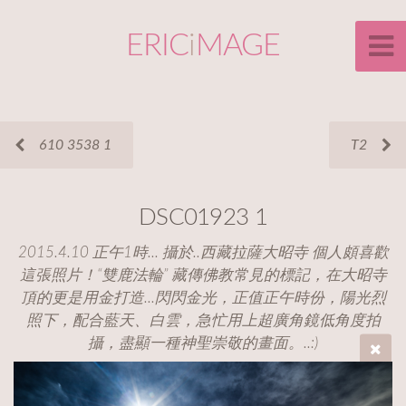
ERIC
i
MAGE
610 3538 1
T2
DSC01923 1
2015.4.10 正午1時... 攝於..西藏拉薩大昭寺 個人頗喜歡
這張照片！“雙鹿法輪” 藏傳佛教常見的標記，在大昭寺
頂的更是用金打造...閃閃金光，正值正午時份，陽光烈
照下，配合藍天、白雲，急忙用上超廣角鏡低角度拍
攝，盡顯一種神聖崇敬的畫面。..:)