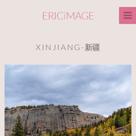
ERIC
i
MAGE
X I N J I A N G - 新疆